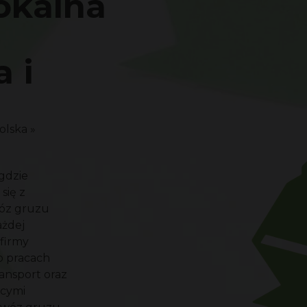
okalna
 i
olska
»
gdzie
się z
wóz gruzu
ażdej
 firmy
o pracach
ransport oraz
ącymi