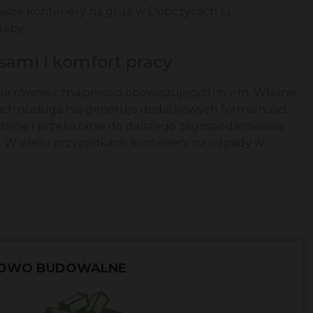
 nasze kontenery na gruz w Dobczycach są
leby.
sami i komfort pracy
e również znajomości obowiązujących norm. Właśnie
ch obsługa nie generuje dodatkowych formalności
adzenie i przekazanie do dalszego zagospodarowania
e. W wielu przypadkach kontenery na odpady w
TOWO BUDOWALNE