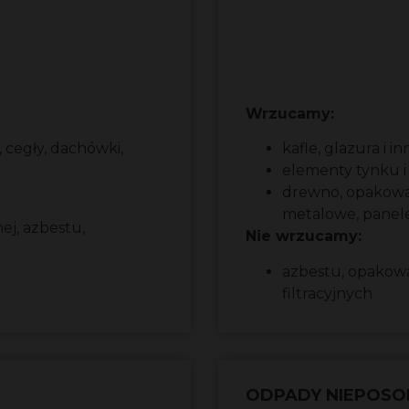
Wrzucamy:
 cegły, dachówki,
kafle, glazura i 
elementy tynku i
drewno, opakowan
metalowe, panel
ej, azbestu,
Nie wrzucamy:
azbestu, opakow
filtracyjnych
ODPADY NIEPOS