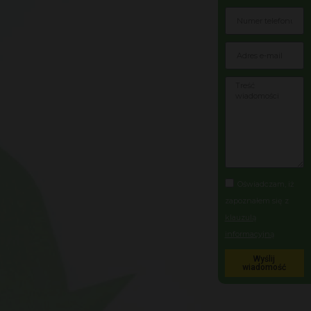
Oświadczam, iż
zapoznałem się z
klauzulą
informacyjną
Wyślij
wiadomość