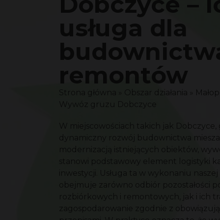
Dobczyce – l
usługa dla
budownictwa
remontów
Strona główna
»
Obszar działania
»
Małop
Wywóz gruzu Dobczyce
W miejscowościach takich jak Dobczyce, 
dynamiczny rozwój budownictwa miesza 
modernizacją istniejących obiektów, wy
stanowi podstawowy element logistyki k
inwestycji. Usługa ta w wykonaniu naszej
obejmuje zarówno odbiór pozostałości p
rozbiórkowych i remontowych, jak i ich t
zagospodarowanie zgodnie z obowiązuj