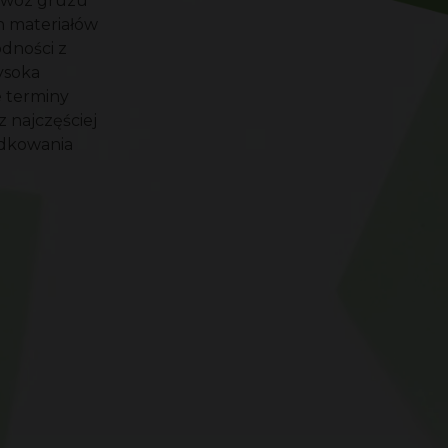
wywóz gruzu
h materiałów
dności z
ysoka
e terminy
z najczęściej
ądkowania