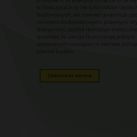
przepisami. W praktyce oznacza to, że 
w Dobczycach to nie tylko odbiór ciężkic
budowlanych, ale również gwarancja zgo
normami środowiskowymi i prawnymi. W
dostępność, szybka realizacja i elastyczn
sprawiają, że usługa ta pozostaje jednym 
wybieranych rozwiązań w zakresie porz
placów budów.
Zadzwoń po wycenę