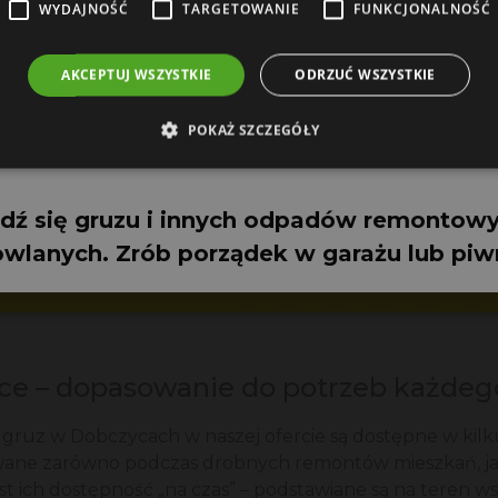
WYDAJNOŚĆ
TARGETOWANIE
FUNKCJONALNOŚĆ
AKCEPTUJ WSZYSTKIE
ODRZUĆ WSZYSTKIE
POKAŻ SZCZEGÓŁY
kontener na odpady budowlane
dź się gruzu i innych odpadów remontowy
wlanych. Zrób porządek w garażu lub piw
ce – dopasowanie do potrzeb każdeg
na gruz w Dobczycach w naszej ofercie są dostępne w ki
wane zarówno podczas drobnych remontów mieszkań, ja
est ich dostępność „na czas” – podstawiane są na teren ws