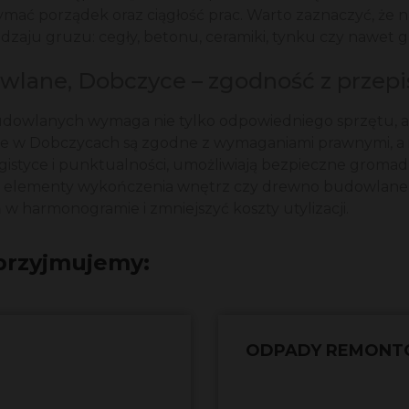
ymać porządek oraz ciągłość prac. Warto zaznaczyć, że
zaju gruzu: cegły, betonu, ceramiki, tynku czy nawet g
lane, Dobczyce – zgodność z przepi
dowlanych wymaga nie tylko odpowiedniego sprzętu, al
 w Dobczycach są zgodne z wymaganiami prawnymi, a i
 logistyce i punktualności, umożliwiają bezpieczne grom
we, elementy wykończenia wnętrz czy drewno budowlan
 harmonogramie i zmniejszyć koszty utylizacji.
przyjmujemy:
ODPADY REMON