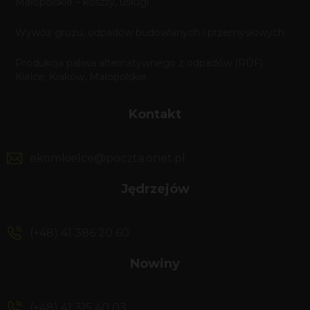
Małopolskie – koszty, usługi
Wywóz gruzu, odpadów budowlanych i przemysłowych
Produkcja paliwa alternatywnego z odpadów (RDF)
Kielce, Kraków, Małopolskie
Kontakt
ekomkielce@poczta.onet.pl
Jędrzejów
(+48) 41 386 20 60
Nowiny
(+48) 41 315 40 03