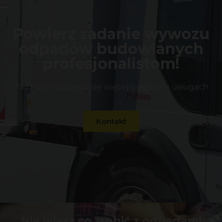
Powierz zadanie wywozu
odpadów budowlanych
profesjonalistom!
Zadzwoń i dowiedz się więcej o naszych usługach
Kontakt
Nie wiesz co zrobić z odpadami