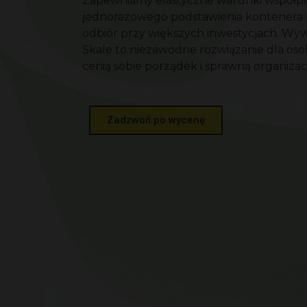
Zapewniamy elastyczne warunki współpr
jednorazowego podstawienia kontenera 
odbiór przy większych inwestycjach. W
Skale to niezawodne rozwiązanie dla osób 
cenią sobie porządek i sprawną organizacj
Zadzwoń po wycenę