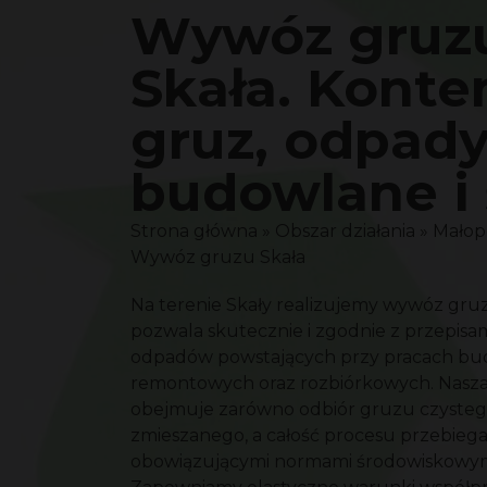
Wywóz gruz
Skała. Konte
gruz, odpad
budowlane i 
Strona główna
»
Obszar działania
»
Małop
Wywóz gruzu Skała
Na terenie Skały realizujemy wywóz gruz
pozwala skutecznie i zgodnie z przepisam
odpadów powstających przy pracach bu
remontowych oraz rozbiórkowych. Nasza
obejmuje zarówno odbiór gruzu czystego,
zmieszanego, a całość procesu przebiega
obowiązującymi normami środowiskowym