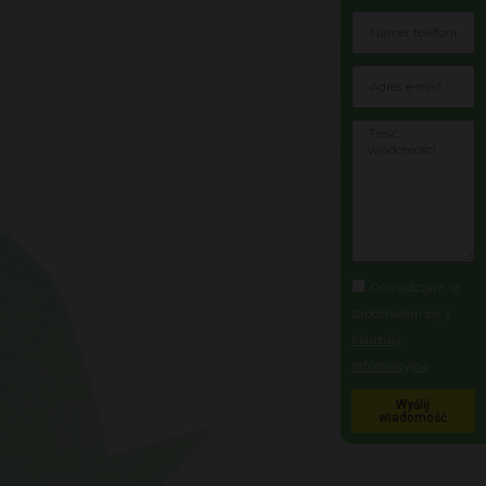
Oświadczam, iż
zapoznałem się z
klauzulą
informacyjną
Wyślij
wiadomość