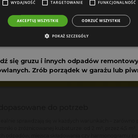
WYDAJNOŚĆ
TARGETOWANIE
FUNKCJONALNOŚĆ
AKCEPTUJ WSZYSTKIE
ODRZUĆ WSZYSTKIE
POKAŻ SZCZEGÓŁY
kontener na odpady budowlane
dź się gruzu i innych odpadów remontowy
wlanych. Zrób porządek w garażu lub piw
– dopasowane do potrzeb
dealnie sprawdzają się w każdych warunkach – zarówno 
niki o zróżnicowanej kubaturze: od 2 m³, przez 4,5 m³,
h odpadów, miejsca składowania czy harmonogramu prac