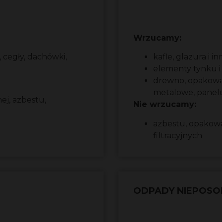
Wrzucamy:
 cegły, dachówki,
kafle, glazura i 
elementy tynku i
drewno, opakowan
metalowe, panel
ej, azbestu,
Nie wrzucamy:
azbestu, opakow
filtracyjnych
ODPADY NIEPOS