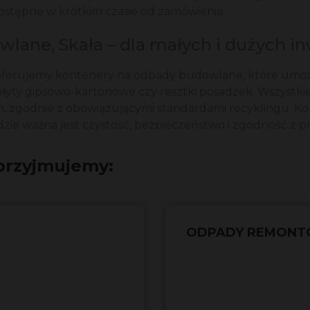
 dostępne w krótkim czasie od zamówienia.
ane, Skała – dla małych i dużych in
oferujemy kontenery na odpady budowlane, które umożl
i, płyty gipsowo-kartonowe czy resztki posadzek. Wszys
h, zgodnie z obowiązującymi standardami recyklingu. K
gdzie ważna jest czystość, bezpieczeństwo i zgodność z p
przyjmujemy:
ODPADY REMON