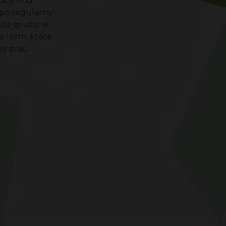
acy – od
po regularny
ywóz gruzu w
i firm, które
ę prac.