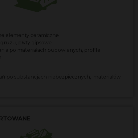
inne elementy ceramiczne
 gruzu, płyty gipsowe
ia po materiałach budowlanych, profile
e
ań po substancjach niebezpiecznych, materiałów
ORTOWANE