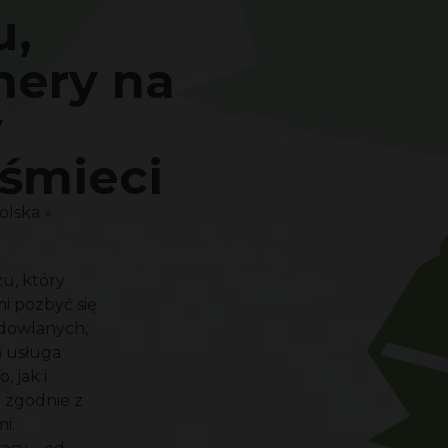
u,
nery na
y
śmieci
olska
»
u, który
i pozbyć się
dowlanych,
 usługa
 jak i
 zgodnie z
i.