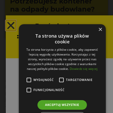
Potrzebujesz kontener
na odpady budowlane?
Zamów kontener -
×
Zamów kontener
województwo
Ta strona używa plików
świętokrzyskie i
cookie
Kontenery na śmieci
małopolskie
Ta strona korzysta z plików cookie, aby zapewnić
lepszą wygodę użytkowania. Korzystając z tej
budowlane, Jędrzejów –
strony, wyrażasz zgodę na używanie przez nas
wszystkich plików cookie zgodnie z warunkami
nasza oferta
naszej polityki plików cookie.
Dowiedz się więcej
WYDAJNOŚĆ
TARGETOWANIE
Oferujemy wynajem kontenerów na śmieci
budowlane w Jędrzejowie w różnych
FUNKCJONALNOŚĆ
pojemnościach – 2,5 m3, 5 m3 i 7 m3. Dzięki temu
jesteśmy w stanie dopasować nasze rozwiązania
AKCEPTUJ WSZYSTKIE
zarówno do drobnych remontów, jak i dużych
inwestycji budowlanych. Kontenery dostarczamy