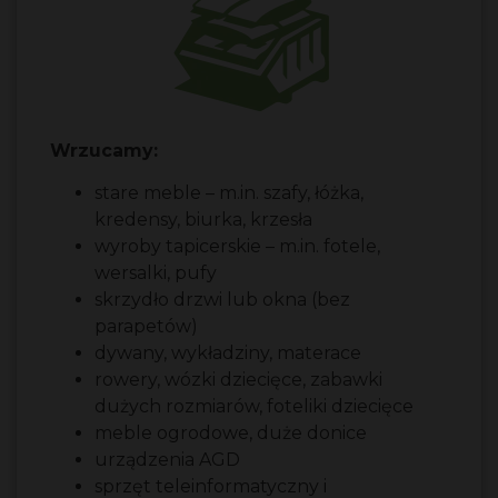
Wrzucamy:
stare meble – m.in. szafy, łóżka,
kredensy, biurka, krzesła
wyroby tapicerskie – m.in. fotele,
wersalki, pufy
skrzydło drzwi lub okna (bez
parapetów)
dywany, wykładziny, materace
rowery, wózki dziecięce, zabawki
dużych rozmiarów, foteliki dziecięce
meble ogrodowe, duże donice
urządzenia AGD
sprzęt teleinformatyczny i