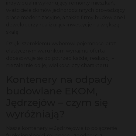
indywidualni wykonujący remonty mieszkań,
właściciele domów jednorodzinnych prowadzący
prace modernizacyjne, a także firmy budowlane i
deweloperzy realizujący inwestycje na większą
skalę.
Dzięki szerokiemu wyborowi pojemności oraz
elastycznym warunkom wynajmu oferta
dopasowuje się do potrzeb każdej realizacji –
niezależnie od jej wielkości czy charakteru.
Kontenery na odpady
budowlane EKOM,
Jędrzejów – czym się
wyróżniają?
Nasze kontenery w Jędrzejowie to połączenie
funkcjonalności, solidności i zgodności z