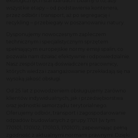
ekologicznych standardach. Dbamy o to, aby
wszystkie etapy – od podstawienia kontenera,
przez odbiór i transport, aż po segregację i
recykling – przebiegały w poszanowaniu natury.
Dysponujemy nowoczesnym zapleczem
technicznym i specjalistycznym sprzętem
spełniającym europejskie normy emisji spalin, co
pozwala nam działać efektywnie i odpowiedzialnie.
Nasz zespół tworzą doświadczeni pracownicy,
których wiedza i zaangażowanie przekładają się na
wysoką jakość obsługi.
Od 25 lat z powodzeniem obsługujemy zarówno
klientów indywidualnych, jak i przedsiębiorstwa
oraz jednostki samorządu terytorialnego.
Oferujemy odbiór, transport i zagospodarowanie
odpadów budowlanych z grupy 1701 (w tym
170101, 170102, 170103, 170107), zapewniając pełną
zgodność z aktualnymi normami prawnymi. Dzięki