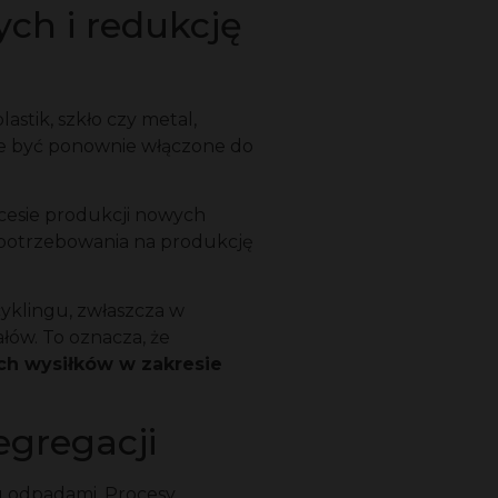
ch i redukcję
astik, szkło czy metal,
e być ponownie włączone do
cesie produkcji nowych
zapotrzebowania na produkcję
yklingu, zwłaszcza w
łów. To oznacza, że
ych wysiłków w zakresie
egregacji
u odpadami. Procesy