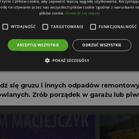
rzysta z plików cookie, aby zapewnić lepszą wygodę użytkowania. Korzystając 
odę na używanie przez nas wszystkich plików cookie zgodnie z warunkami nas
Zamów kontener
plików cookie.
Dowiedz się więcej
naczej niż tylko jak na obowiązek. Jest to przede wszy
nych wyborów. Warto wspierać i korzystać z usług firm 
WYDAJNOŚĆ
TARGETOWANIE
FUNKCJONALNOŚĆ
wkład w proces segregacji przekłada się na korzyści dla n
ązanych z ochroną środowiska naturalnego.
AKCEPTUJ WSZYSTKIE
ODRZUĆ WSZYSTKIE
POKAŻ SZCZEGÓŁY
dź się gruzu i innych odpadów remontowy
wlanych. Zrób porządek w garażu lub piw
Zobacz również