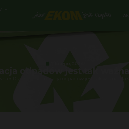
y
Ak
7 lutego, 2024
acja odpadów jest tak ważna
ówna
»
Dlaczego segregacja odpadów jest tak ważna dla 