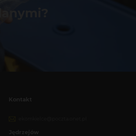
wlanymi?
Kontakt
ekomkielce@poczta.onet.pl
Jędrzejów