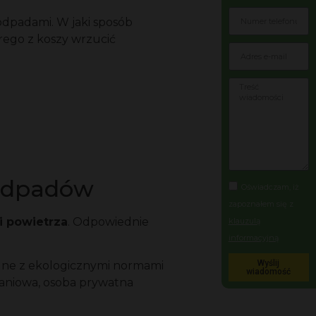
odpadami. W jaki sposób
rego z koszy wrzucić
 odpadów
Oświadczam, iż
zapoznałem się z
i powietrza
. Odpowiednie
klauzulą
informacyjną
Wyślij
dne z ekologicznymi normami
wiadomość
kaniowa, osoba prywatna