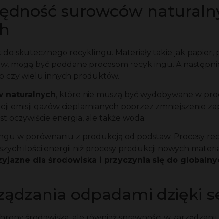
zędność surowców naturalny
ch
 do skutecznego recyklingu. Materiały takie jak papier, pl
, mogą być poddane procesom recyklingu. A następni
o czy wielu innych produktów.
 naturalnych
, które nie muszą być wydobywane w pro
kcji emisji gazów cieplarnianych poprzez zmniejszenie 
t oczywiście energia, ale także woda.
ingu w porównaniu z produkcją od podstaw. Procesy rec
ych ilości energii niż procesy produkcji nowych materia
zyjazne dla środowiska i przyczynia się do globaln
ądzania odpadami dzięki s
hrony środowiska, ale również sprawności w zarządzani