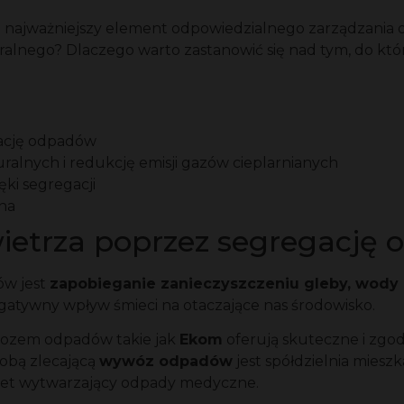
że najważniejszy element odpowiedzialnego zarządzania 
alnego? Dlaczego warto zastanowić się nad tym, do któ
gację odpadów
alnych i redukcję emisji gazów cieplarnianych
ki segregacji
zna
wietrza poprzez segregację
ów jest
zapobieganie zanieczyszczeniu gleby, wody 
gatywny wpływ śmieci na otaczające nas środowisko.
ywozem odpadów takie jak
Ekom
oferują skuteczne i zgo
sobą zlecającą
wywóz odpadów
jest spółdzielnia miesz
net wytwarzający odpady medyczne.