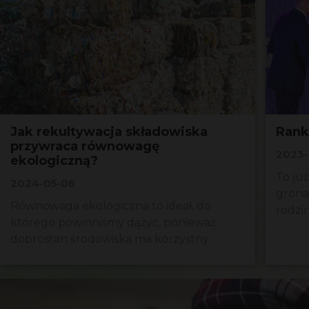
Jak rekultywacja składowiska
Rank
przywraca równowagę
2023-
ekologiczną?
To ju
2024-05-06
grona 
Równowaga ekologiczna to ideał, do
rodzi
którego powinniśmy dążyć, ponieważ
dobrostan środowiska ma korzystny