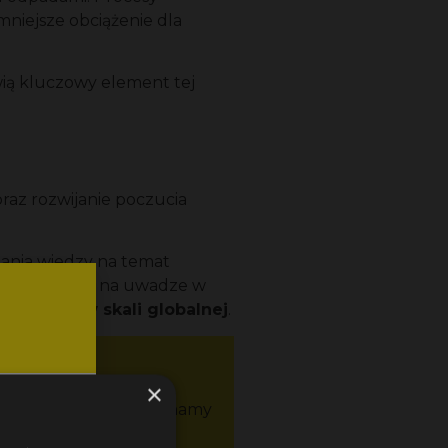
 mniejsze obciążenie dla
wią kluczowy element tej
oraz rozwijanie poczucia
iania wiedzy na temat
arto mieć to na uwadze w
ą efekty w skali globalnej
.
em!
×
 na rozmiar projektu, mamy