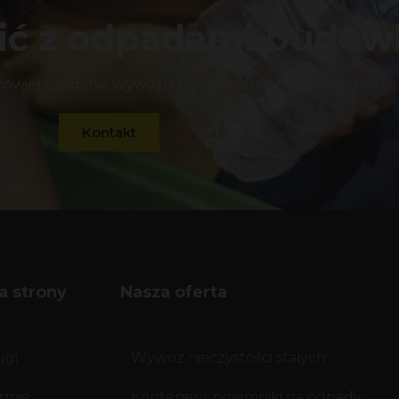
bić z odpadami budo
 powierz zadanie wywozu nieczystości profesjonalistom.
Kontakt
a strony
Nasza oferta
ugi
Wywóz nieczystości stałych
irmie
Kontenery, pojemniki na odpady,