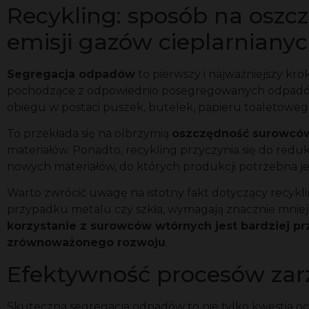
Recykling: sposób na oszc
emisji gazów cieplarniany
Segregacja odpadów
to pierwszy i najważniejszy krok
pochodzące z odpowiednio posegregowanych odpadów
obiegu w postaci puszek, butelek, papieru toaletoweg
To przekłada się na olbrzymią
oszczędność surowców
materiałów. Ponadto, recykling przyczynia się do redu
nowych materiałów, do których produkcji potrzebna jes
Warto zwrócić uwagę na istotny fakt dotyczący recykl
przypadku metalu czy szkła, wymagają znacznie mniejsz
korzystanie z surowców wtórnych jest bardziej pr
zrównoważonego rozwoju
.
Efektywność procesów zarz
Skuteczna segregacja odpadów to nie tylko kwestia oc