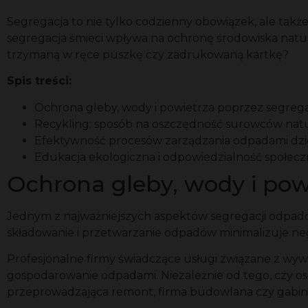
Segregacja to nie tylko codzienny obowiązek, ale tak
segregacja śmieci wpływa na ochronę środowiska natur
trzymaną w ręce puszkę czy zadrukowaną kartkę?
Spis treści:
Ochrona gleby, wody i powietrza poprzez segre
Recykling: sposób na oszczędność surowców natur
Efektywność procesów zarządzania odpadami dzię
Edukacja ekologiczna i odpowiedzialność społec
Ochrona gleby, wody i po
Jednym z najważniejszych aspektów segregacji odpad
składowanie i przetwarzanie odpadów minimalizuje ne
Profesjonalne firmy świadczące usługi związane z w
gospodarowanie odpadami. Niezależnie od tego, czy o
przeprowadzająca remont, firma budowlana czy gabi