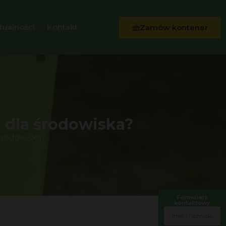
tualności
Kontakt
Zamów kontener
 dla środowiska?
środowiska?
Formularz
kontaktowy