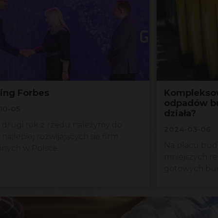
ing Forbes
Komplekso
odpadów bu
10-05
działa?
ż drugi rok z rzędu należymy do
2024-03-06
najlepiej rozwijających się firm
Na placu bud
nnych w Polsce.
mniejszych r
gotowych bu