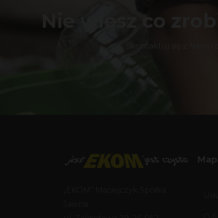
Nie wiesz co zro
Skontaktuj się z Nami i
Map
„EKOM” Maciejczyk Spółka
Usł
Jawna
O f