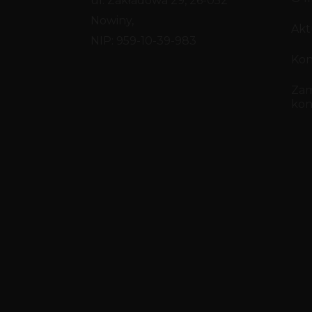
ul. Zakładowa 29, 26-052
Nowiny,
Akt
NIP: 959-10-39-983
Kon
Za
kon