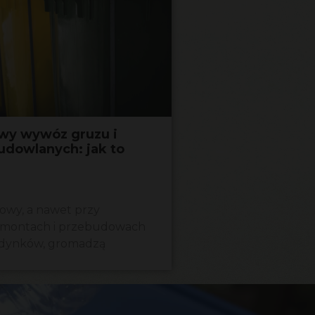
wy wywóz gruzu i
dowlanych: jak to
owy, a nawet przy
emontach i przebudowach
dynków, gromadzą